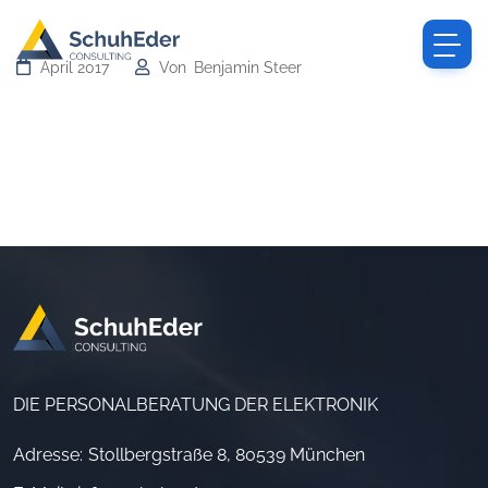
April 2017
Von
Benjamin Steer
Jobwechsel – Treu wie Gold
DIE PERSONALBERATUNG DER ELEKTRONIK
Adresse:
Stollbergstraße 8, 80539 München