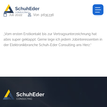
Juli 2022
Von
p635336
Heinrich S.
„Vom ersten Erstkontakt bis zur Vertragsunterzeichnung hat
alles super geklappt. Gerne lege ich jedem Jobinteressenten in
der Elektronikbranche Schuh-Eder Consulting ans Herz.”