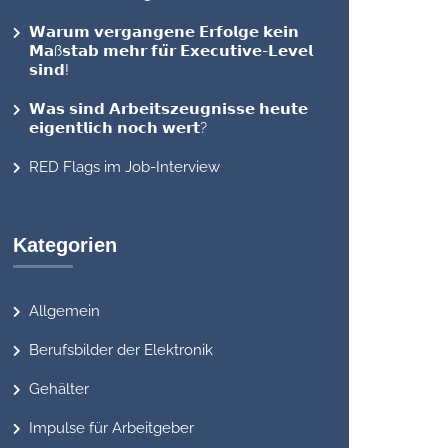
𝗪𝗮𝗿𝘂𝗺 𝘃𝗲𝗿𝗴𝗮𝗻𝗴𝗲𝗻𝗲 𝗘𝗿𝗳𝗼𝗹𝗴𝗲 𝗸𝗲𝗶𝗻
𝗠𝗮ß𝘀𝘁𝗮𝗯 𝗺𝗲𝗵𝗿 𝗳𝘂̈𝗿 𝗘𝘅𝗲𝗰𝘂𝘁𝗶𝘃𝗲-𝗟𝗲𝘃𝗲𝗹
𝘀𝗶𝗻𝗱!
𝗪𝗮𝘀 𝘀𝗶𝗻𝗱 𝗔𝗿𝗯𝗲𝗶𝘁𝘀𝘇𝗲𝘂𝗴𝗻𝗶𝘀𝘀𝗲 𝗵𝗲𝘂𝘁𝗲
𝗲𝗶𝗴𝗲𝗻𝘁𝗹𝗶𝗰𝗵 𝗻𝗼𝗰𝗵 𝘄𝗲𝗿𝘁?
RED Flags im Job-Interview
Kategorien
Allgemein
Berufsbilder der Elektronik
Gehälter
Impulse für Arbeitgeber