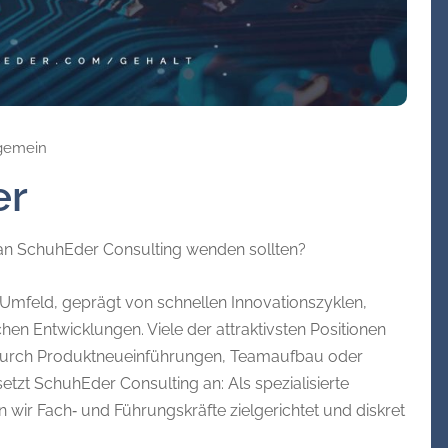
gemein
er
t an SchuhEder Consulting wenden sollten?
 Umfeld, geprägt von schnellen Innovationszyklen,
n Entwicklungen. Viele der attraktivsten Positionen
 durch Produktneueinführungen, Teamaufbau oder
tzt SchuhEder Consulting an: Als spezialisierte
 wir Fach‑ und Führungskräfte zielgerichtet und diskret