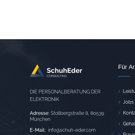
Für A
Leist
DIE PERSONALBERATUNG DER
ELEKTRONIK
Jobs
Konta
Adresse:
Stollbergstraße 8, 80539
München
Geha
E-Mail:
info@schuh-eder.com
Fraue