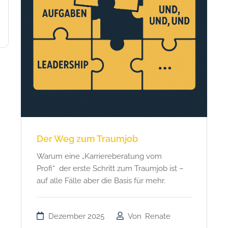
Der Weg zum Traumjob
Warum eine „Karriereberatung vom
Profi“ der erste Schritt zum Traumjob ist –
auf alle Fälle aber die Basis für mehr.
Dezember 2025
Von
Renate