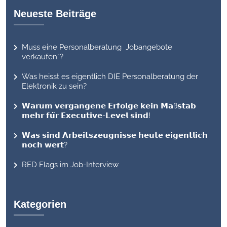
Neueste Beiträge
Muss eine Personalberatung Jobangebote
verkaufen“?
Was heisst es eigentlich DIE Personalberatung der
Elektronik zu sein?
𝗪𝗮𝗿𝘂𝗺 𝘃𝗲𝗿𝗴𝗮𝗻𝗴𝗲𝗻𝗲 𝗘𝗿𝗳𝗼𝗹𝗴𝗲 𝗸𝗲𝗶𝗻 𝗠𝗮ß𝘀𝘁𝗮𝗯
𝗺𝗲𝗵𝗿 𝗳𝘂̈𝗿 𝗘𝘅𝗲𝗰𝘂𝘁𝗶𝘃𝗲-𝗟𝗲𝘃𝗲𝗹 𝘀𝗶𝗻𝗱!
𝗪𝗮𝘀 𝘀𝗶𝗻𝗱 𝗔𝗿𝗯𝗲𝗶𝘁𝘀𝘇𝗲𝘂𝗴𝗻𝗶𝘀𝘀𝗲 𝗵𝗲𝘂𝘁𝗲 𝗲𝗶𝗴𝗲𝗻𝘁𝗹𝗶𝗰𝗵
𝗻𝗼𝗰𝗵 𝘄𝗲𝗿𝘁?
RED Flags im Job-Interview
Kategorien