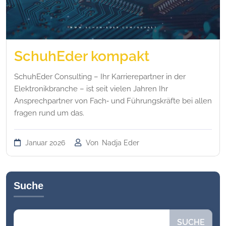
SchuhEder kompakt
SchuhEder Consulting – Ihr Karrierepartner in der
Elektronikbranche – ist seit vielen Jahren Ihr
Ansprechpartner von Fach‑ und Führungskräfte bei allen
fragen rund um das.
Januar 2026
Von
Nadja Eder
Suche
Suchen
SUCHE