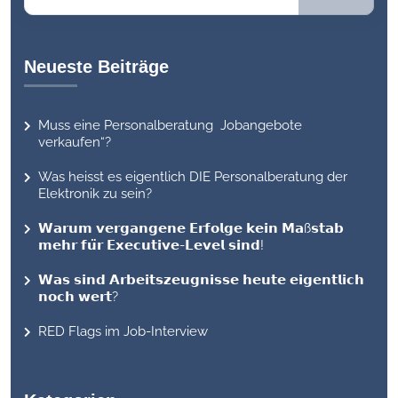
Neueste Beiträge
Muss eine Personalberatung Jobangebote
verkaufen“?
Was heisst es eigentlich DIE Personalberatung der
Elektronik zu sein?
𝗪𝗮𝗿𝘂𝗺 𝘃𝗲𝗿𝗴𝗮𝗻𝗴𝗲𝗻𝗲 𝗘𝗿𝗳𝗼𝗹𝗴𝗲 𝗸𝗲𝗶𝗻 𝗠𝗮ß𝘀𝘁𝗮𝗯
𝗺𝗲𝗵𝗿 𝗳𝘂̈𝗿 𝗘𝘅𝗲𝗰𝘂𝘁𝗶𝘃𝗲-𝗟𝗲𝘃𝗲𝗹 𝘀𝗶𝗻𝗱!
𝗪𝗮𝘀 𝘀𝗶𝗻𝗱 𝗔𝗿𝗯𝗲𝗶𝘁𝘀𝘇𝗲𝘂𝗴𝗻𝗶𝘀𝘀𝗲 𝗵𝗲𝘂𝘁𝗲 𝗲𝗶𝗴𝗲𝗻𝘁𝗹𝗶𝗰𝗵
𝗻𝗼𝗰𝗵 𝘄𝗲𝗿𝘁?
RED Flags im Job-Interview