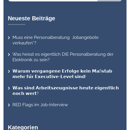
Neueste Beiträge
Muss eine Personalberatung Jobangebote
verkaufen“?
Was heisst es eigentlich DIE Personalberatung der
Elektronik zu sein?
𝗪𝗮𝗿𝘂𝗺 𝘃𝗲𝗿𝗴𝗮𝗻𝗴𝗲𝗻𝗲 𝗘𝗿𝗳𝗼𝗹𝗴𝗲 𝗸𝗲𝗶𝗻 𝗠𝗮ß𝘀𝘁𝗮𝗯
𝗺𝗲𝗵𝗿 𝗳𝘂̈𝗿 𝗘𝘅𝗲𝗰𝘂𝘁𝗶𝘃𝗲-𝗟𝗲𝘃𝗲𝗹 𝘀𝗶𝗻𝗱!
𝗪𝗮𝘀 𝘀𝗶𝗻𝗱 𝗔𝗿𝗯𝗲𝗶𝘁𝘀𝘇𝗲𝘂𝗴𝗻𝗶𝘀𝘀𝗲 𝗵𝗲𝘂𝘁𝗲 𝗲𝗶𝗴𝗲𝗻𝘁𝗹𝗶𝗰𝗵
𝗻𝗼𝗰𝗵 𝘄𝗲𝗿𝘁?
RED Flags im Job-Interview
Kategorien