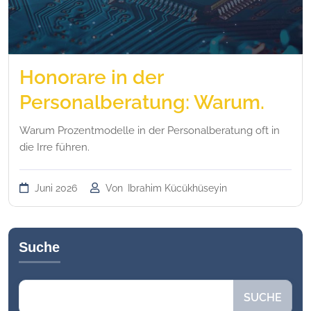
Honorare in der
Personalberatung: Warum.
Warum Prozentmodelle in der Personalberatung oft in
die Irre führen.
Juni 2026
Von
Ibrahim Kücükhüseyin
Suche
Suchen
SUCHE