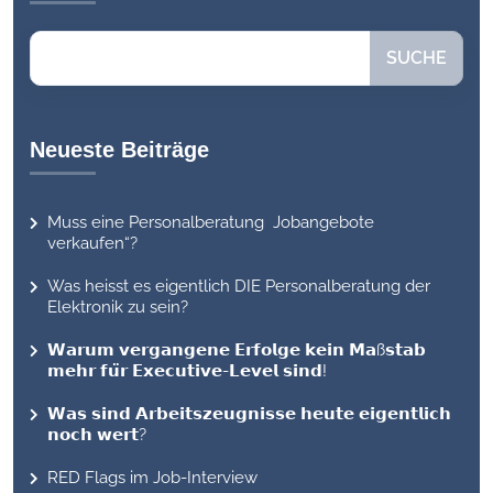
Suchen
SUCHE
Neueste Beiträge
Muss eine Personalberatung Jobangebote
verkaufen“?
Was heisst es eigentlich DIE Personalberatung der
Elektronik zu sein?
𝗪𝗮𝗿𝘂𝗺 𝘃𝗲𝗿𝗴𝗮𝗻𝗴𝗲𝗻𝗲 𝗘𝗿𝗳𝗼𝗹𝗴𝗲 𝗸𝗲𝗶𝗻 𝗠𝗮ß𝘀𝘁𝗮𝗯
𝗺𝗲𝗵𝗿 𝗳𝘂̈𝗿 𝗘𝘅𝗲𝗰𝘂𝘁𝗶𝘃𝗲-𝗟𝗲𝘃𝗲𝗹 𝘀𝗶𝗻𝗱!
𝗪𝗮𝘀 𝘀𝗶𝗻𝗱 𝗔𝗿𝗯𝗲𝗶𝘁𝘀𝘇𝗲𝘂𝗴𝗻𝗶𝘀𝘀𝗲 𝗵𝗲𝘂𝘁𝗲 𝗲𝗶𝗴𝗲𝗻𝘁𝗹𝗶𝗰𝗵
𝗻𝗼𝗰𝗵 𝘄𝗲𝗿𝘁?
RED Flags im Job-Interview