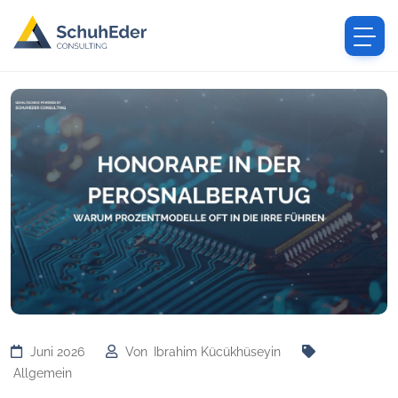
Juni 2026
Von
Ibrahim Kücükhüseyin
Allgemein