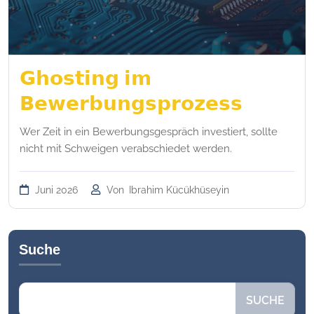
𝗚𝗵𝗼𝘀𝘁𝗶𝗻𝗴 𝗶𝗺
𝗕𝗲𝘄𝗲𝗿𝗯𝘂𝗻𝗴𝘀𝗽𝗿𝗼𝘇𝗲𝘀𝘀
Wer Zeit in ein Bewerbungsgespräch investiert, sollte
nicht mit Schweigen verabschiedet werden.
Juni 2026
Von
Ibrahim Kücükhüseyin
Suche
Suchen
SUCHE