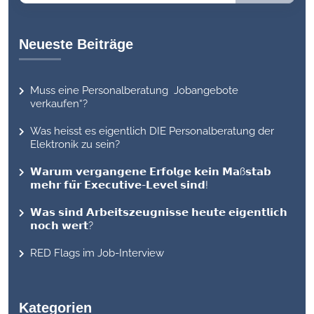
Neueste Beiträge
Muss eine Personalberatung Jobangebote
verkaufen“?
Was heisst es eigentlich DIE Personalberatung der
Elektronik zu sein?
𝗪𝗮𝗿𝘂𝗺 𝘃𝗲𝗿𝗴𝗮𝗻𝗴𝗲𝗻𝗲 𝗘𝗿𝗳𝗼𝗹𝗴𝗲 𝗸𝗲𝗶𝗻 𝗠𝗮ß𝘀𝘁𝗮𝗯
𝗺𝗲𝗵𝗿 𝗳𝘂̈𝗿 𝗘𝘅𝗲𝗰𝘂𝘁𝗶𝘃𝗲-𝗟𝗲𝘃𝗲𝗹 𝘀𝗶𝗻𝗱!
𝗪𝗮𝘀 𝘀𝗶𝗻𝗱 𝗔𝗿𝗯𝗲𝗶𝘁𝘀𝘇𝗲𝘂𝗴𝗻𝗶𝘀𝘀𝗲 𝗵𝗲𝘂𝘁𝗲 𝗲𝗶𝗴𝗲𝗻𝘁𝗹𝗶𝗰𝗵
𝗻𝗼𝗰𝗵 𝘄𝗲𝗿𝘁?
RED Flags im Job-Interview
Kategorien