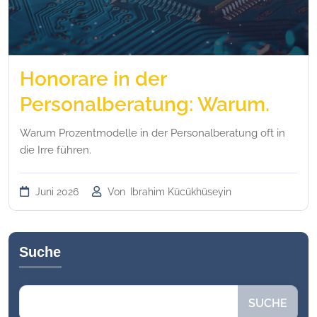
Honorare in der
Personalberatung: Warum.
Warum Prozentmodelle in der Personalberatung oft in
die Irre führen.
Juni 2026
Von
Ibrahim Kücükhüseyin
Suche
Suchen
SUCHE