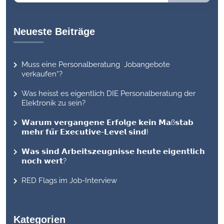
Neueste Beiträge
Muss eine Personalberatung Jobangebote
verkaufen“?
Was heisst es eigentlich DIE Personalberatung der
Elektronik zu sein?
𝗪𝗮𝗿𝘂𝗺 𝘃𝗲𝗿𝗴𝗮𝗻𝗴𝗲𝗻𝗲 𝗘𝗿𝗳𝗼𝗹𝗴𝗲 𝗸𝗲𝗶𝗻 𝗠𝗮ß𝘀𝘁𝗮𝗯
𝗺𝗲𝗵𝗿 𝗳𝘂̈𝗿 𝗘𝘅𝗲𝗰𝘂𝘁𝗶𝘃𝗲-𝗟𝗲𝘃𝗲𝗹 𝘀𝗶𝗻𝗱!
𝗪𝗮𝘀 𝘀𝗶𝗻𝗱 𝗔𝗿𝗯𝗲𝗶𝘁𝘀𝘇𝗲𝘂𝗴𝗻𝗶𝘀𝘀𝗲 𝗵𝗲𝘂𝘁𝗲 𝗲𝗶𝗴𝗲𝗻𝘁𝗹𝗶𝗰𝗵
𝗻𝗼𝗰𝗵 𝘄𝗲𝗿𝘁?
RED Flags im Job-Interview
Kategorien