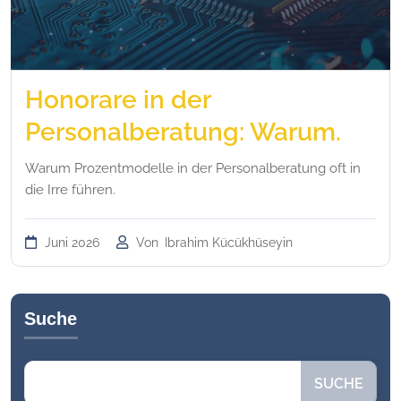
Honorare in der
Personalberatung: Warum.
Warum Prozentmodelle in der Personalberatung oft in
die Irre führen.
Juni 2026
Von
Ibrahim Kücükhüseyin
Suche
Suchen
SUCHE