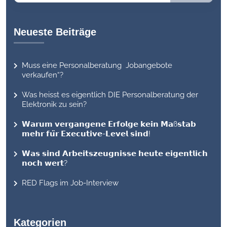
Neueste Beiträge
Muss eine Personalberatung Jobangebote
verkaufen“?
Was heisst es eigentlich DIE Personalberatung der
Elektronik zu sein?
𝗪𝗮𝗿𝘂𝗺 𝘃𝗲𝗿𝗴𝗮𝗻𝗴𝗲𝗻𝗲 𝗘𝗿𝗳𝗼𝗹𝗴𝗲 𝗸𝗲𝗶𝗻 𝗠𝗮ß𝘀𝘁𝗮𝗯
𝗺𝗲𝗵𝗿 𝗳𝘂̈𝗿 𝗘𝘅𝗲𝗰𝘂𝘁𝗶𝘃𝗲-𝗟𝗲𝘃𝗲𝗹 𝘀𝗶𝗻𝗱!
𝗪𝗮𝘀 𝘀𝗶𝗻𝗱 𝗔𝗿𝗯𝗲𝗶𝘁𝘀𝘇𝗲𝘂𝗴𝗻𝗶𝘀𝘀𝗲 𝗵𝗲𝘂𝘁𝗲 𝗲𝗶𝗴𝗲𝗻𝘁𝗹𝗶𝗰𝗵
𝗻𝗼𝗰𝗵 𝘄𝗲𝗿𝘁?
RED Flags im Job-Interview
Kategorien