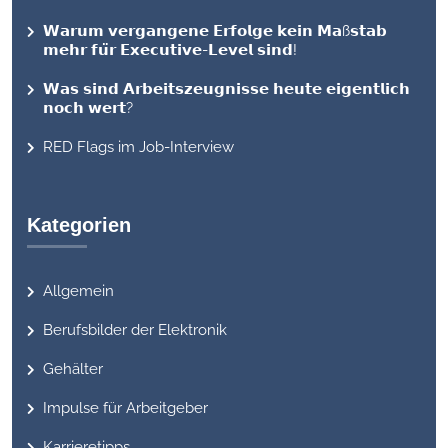
𝗪𝗮𝗿𝘂𝗺 𝘃𝗲𝗿𝗴𝗮𝗻𝗴𝗲𝗻𝗲 𝗘𝗿𝗳𝗼𝗹𝗴𝗲 𝗸𝗲𝗶𝗻 𝗠𝗮ß𝘀𝘁𝗮𝗯
𝗺𝗲𝗵𝗿 𝗳𝘂̈𝗿 𝗘𝘅𝗲𝗰𝘂𝘁𝗶𝘃𝗲-𝗟𝗲𝘃𝗲𝗹 𝘀𝗶𝗻𝗱!
𝗪𝗮𝘀 𝘀𝗶𝗻𝗱 𝗔𝗿𝗯𝗲𝗶𝘁𝘀𝘇𝗲𝘂𝗴𝗻𝗶𝘀𝘀𝗲 𝗵𝗲𝘂𝘁𝗲 𝗲𝗶𝗴𝗲𝗻𝘁𝗹𝗶𝗰𝗵
𝗻𝗼𝗰𝗵 𝘄𝗲𝗿𝘁?
RED Flags im Job-Interview
Kategorien
Allgemein
Berufsbilder der Elektronik
Gehälter
Impulse für Arbeitgeber
Karrieretipps