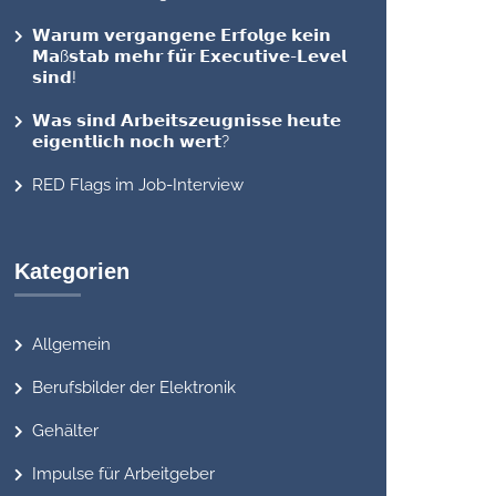
𝗪𝗮𝗿𝘂𝗺 𝘃𝗲𝗿𝗴𝗮𝗻𝗴𝗲𝗻𝗲 𝗘𝗿𝗳𝗼𝗹𝗴𝗲 𝗸𝗲𝗶𝗻
𝗠𝗮ß𝘀𝘁𝗮𝗯 𝗺𝗲𝗵𝗿 𝗳𝘂̈𝗿 𝗘𝘅𝗲𝗰𝘂𝘁𝗶𝘃𝗲-𝗟𝗲𝘃𝗲𝗹
𝘀𝗶𝗻𝗱!
𝗪𝗮𝘀 𝘀𝗶𝗻𝗱 𝗔𝗿𝗯𝗲𝗶𝘁𝘀𝘇𝗲𝘂𝗴𝗻𝗶𝘀𝘀𝗲 𝗵𝗲𝘂𝘁𝗲
𝗲𝗶𝗴𝗲𝗻𝘁𝗹𝗶𝗰𝗵 𝗻𝗼𝗰𝗵 𝘄𝗲𝗿𝘁?
RED Flags im Job-Interview
Kategorien
Allgemein
Berufsbilder der Elektronik
Gehälter
Impulse für Arbeitgeber