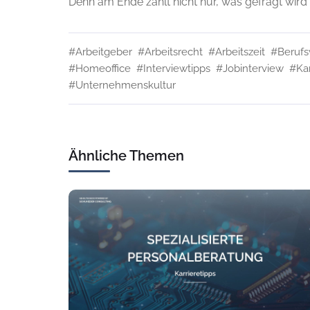
Denn am Ende zählt nicht nur, was gefragt wir
#Arbeitgeber
#Arbeitsrecht
#Arbeitszeit
#Berufs
#Homeoffice
#Interviewtipps
#Jobinterview
#Kar
#Unternehmenskultur
Ähnliche Themen