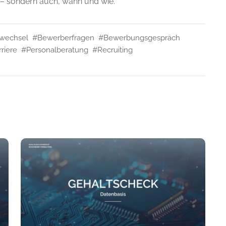
d – sondern auch, wann und wie.
wechsel
#Bewerberfragen
#Bewerbungsgespräch
riere
#Personalberatung
#Recruiting