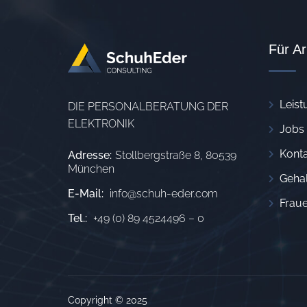
Für A
Leist
DIE PERSONALBERATUNG DER
ELEKTRONIK
Jobs
Konta
Adresse:
Stollbergstraße 8, 80539
München
Geha
E-Mail:
info@schuh-eder.com
Fraue
Tel.:
+49 (0) 89 4524496 – 0
Copyright © 2025